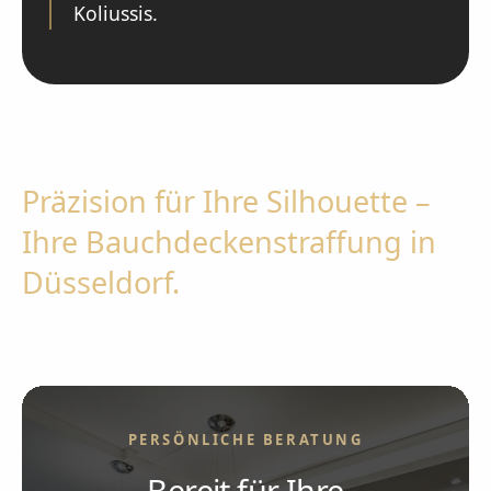
Koliussis.
Präzision für Ihre Silhouette –
Ihre Bauchdeckenstraffung in
Düsseldorf.
PERSÖNLICHE BERATUNG
Bereit für Ihre