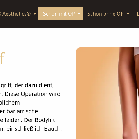
K Aesthetics®
Schön mit OP
Schön ohne OP
f
griff, der dazu dient,
n. Diese Operation wird
eblichem
er bariatrische
 leiden. Der Bodylift
n, einschließlich Bauch,