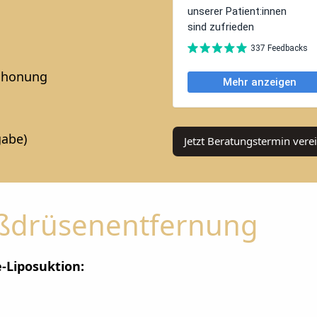
Schonung
gabe)
Jetzt Beratungstermin vere
ßdrüsenentfernung
-Liposuktion: