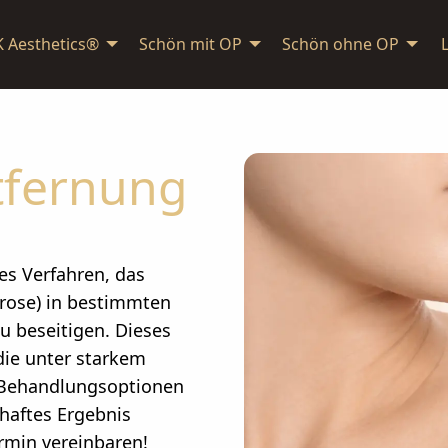
K Aesthetics®
Schön mit OP
Schön ohne OP
tfernung
es Verfahren, das
drose) in bestimmten
u beseitigen. Dieses
die unter starkem
 Behandlungsoptionen
haftes Ergebnis
ermin vereinbaren!