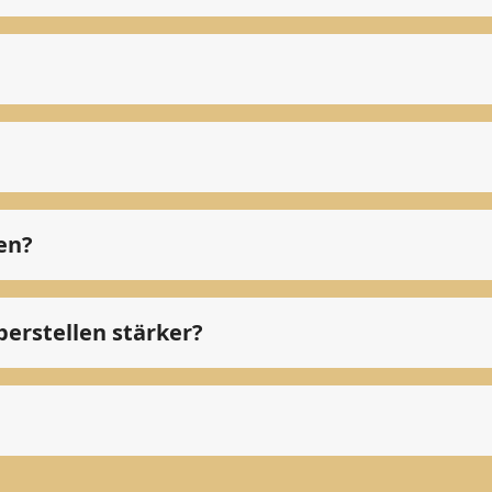
en?
perstellen stärker?